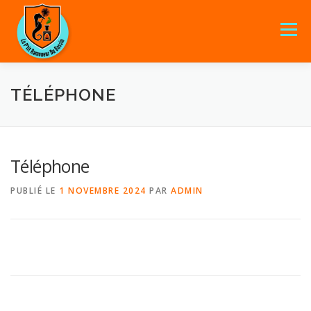
Menu
TÉLÉPHONE
AVANTAGES
A PROPOS
SERVICES
GALERIE
CONTACT
Téléphone
PUBLIÉ LE
1 NOVEMBRE 2024
PAR
ADMIN
06 85 63 85 43